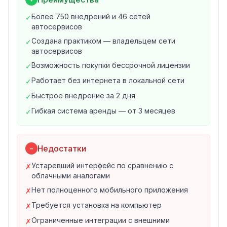
Нормативы времени на работы
Учёт рабочего времени механиков
Более 750 внедрений и 46 сетей
✓
История ремонтов по каждому автомобилю
автосервисов
Печать документов и актов
Создана практиком — владельцем сети
✓
2. Склад и запчасти
автосервисов
Полноценный складской учёт
Возможность покупки бессрочной лицензии
✓
Поиск и подбор запчастей
Работает без интернета в локальной сети
✓
Контроль остатков и движения товаров
Быстрое внедрение за 2 дня
✓
Инвентаризация
Гибкая система аренды — от 3 месяцев
Работа с поставщиками
✓
3. CRM и клиентская база
Ведение клиентской базы
Недостатки
Реферальная система для привлечения клиентов
−
SMS-напоминания о визитах
Устаревший интерфейс по сравнению с
✗
История обращений каждого клиента
облачными аналогами
Программы лояльности
Нет полноценного мобильного приложения
✗
4. Финансы и аналитика
Требуется установка на компьютер
✗
Расчёт заработной платы сотрудников
Ограниченные интеграции с внешними
Управленческие отчёты
✗