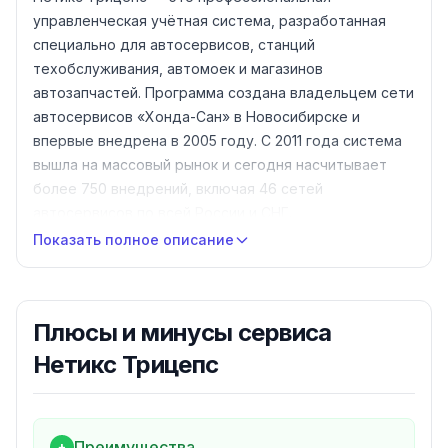
управленческая учётная система, разработанная
специально для автосервисов, станций
техобслуживания, автомоек и магазинов
автозапчастей. Программа создана владельцем сети
автосервисов «Хонда-Сан» в Новосибирске и
впервые внедрена в 2005 году. С 2011 года система
вышла на массовый рынок и сегодня насчитывает
более 750 внедрений, включая 46 сетей
автосервисов по всей России и СНГ.
Нетикс Трицепс отличается от облачных аналогов
Показать полное описание
тем, что предлагает как аренду, так и покупку
лицензии с установкой на собственные серверы. Это
особенно важно для компаний, которым необходим
Плюсы и минусы
сервиса
полный контроль над данными и работа без
зависимости от интернета.
Нетикс Трицепс
Основные возможности Нетикс Трицепс
1. Заказ-наряды и ремонт
Создание и ведение заказ-нарядов
Преимущества
+