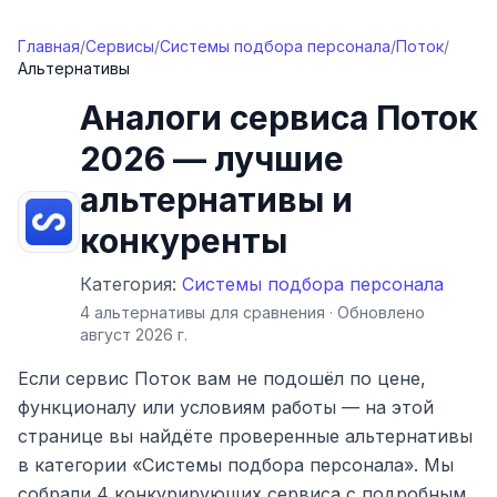
Перейти к содержимому
Главная
/
Сервисы
/
Системы подбора персонала
/
Поток
/
Альтернативы
Аналоги
сервиса Поток
2026
— лучшие
альтернативы и
конкуренты
Категория:
Системы подбора персонала
4
альтернативы
для сравнения · Обновлено
август 2026 г.
Если
сервис Поток
вам не подошёл по цене,
функционалу или условиям работы — на этой
странице вы найдёте проверенные альтернативы
в категории «Системы подбора персонала»
. Мы
собрали
4
конкурирующ
их сервиса
с подробным