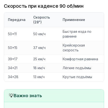
Скорость при каденсе 90 об/мин
Скорость
Передача
Применение
(28")
Быстрая езда по
50×11
50 км/ч
равнине
Крейсерская
50×15
37 км/ч
скорость
39×17
25 км/ч
Комфортная равнина
34×21
18 км/ч
Лёгкие подъёмы
34×28
13 км/ч
Крутые подъёмы
💡
Важно знать