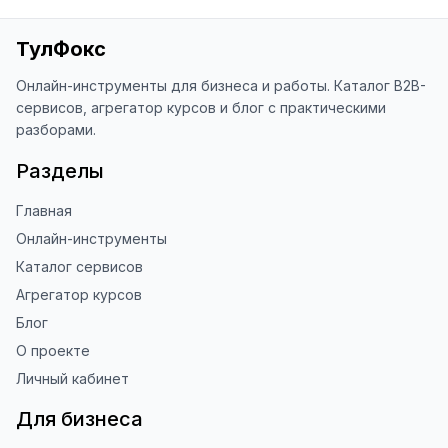
«Оценить сайт» в панели браузера). 
Это помогает другим людям находить 
ТулФокс
наши инструменты!

Онлайн-инструменты для бизнеса и работы. Каталог B2B-
Благодарю за доверие и 
сервисов, агрегатор курсов и блог с практическими
использование ToolFox! 🚀
разборами.
Разделы
Главная
Онлайн-инструменты
Каталог сервисов
Агрегатор курсов
Блог
О проекте
Личный кабинет
Для бизнеса