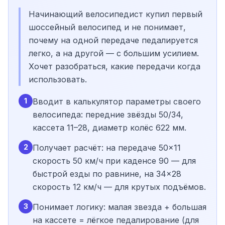
Начинающий велосипедист купил первый
шоссейный велосипед и не понимает,
почему на одной передаче педалируется
легко, а на другой — с большим усилием.
Хочет разобраться, какие передачи когда
использовать.
1
Вводит в калькулятор параметры своего
велосипеда: передние звёзды 50/34,
кассета 11–28, диаметр колёс 622 мм.
2
Получает расчёт: на передаче 50×11
скорость 50 км/ч при каденсе 90 — для
быстрой езды по равнине, на 34×28
скорость 12 км/ч — для крутых подъёмов.
3
Понимает логику: малая звезда + большая
на кассете = лёгкое педалирование (для