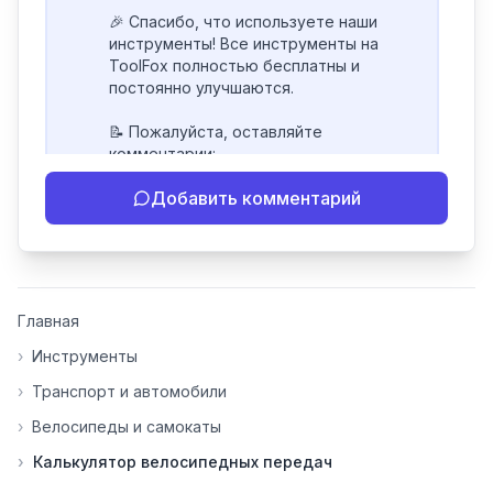
🎉 Спасибо, что используете наши 
инструменты! Все инструменты на 
ToolFox полностью бесплатны и 
постоянно улучшаются.

📝 Пожалуйста, оставляйте 
комментарии:

- Если инструмент работает 
Добавить комментарий
некорректно

- Если есть идеи по улучшению

- Поделитесь своим опытом 
использования

👍 Ставьте лайки/дизлайки - это 
Главная
помогает мне понять, какие 
инструменты нуждаются в доработке. 
›
Инструменты
Я обновляю сайт каждую неделю на 
›
Транспорт и автомобили
основе вашей обратной связи.

›
Велосипеды и самокаты
⭐ Если вам нравится ToolFox — буду 
›
Калькулятор велосипедных передач
благодарен за отзыв о сайте в 
Яндекс.Браузере (нажмите на ⋮ → 