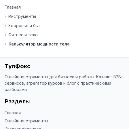
👍 Ставьте лайки/дизлайки - это 
Главная
помогает мне понять, какие 
инструменты нуждаются в доработке. 
›
Инструменты
Я обновляю сайт каждую неделю на 
›
Здоровье и быт
основе вашей обратной связи.

›
Фитнес и тело
⭐ Если вам нравится ToolFox — буду 
›
Калькулятор мощности тела
благодарен за отзыв о сайте в 
Яндекс.Браузере (нажмите на ⋮ → 
«Оценить сайт» в панели браузера). 
Это помогает другим людям находить 
ТулФокс
наши инструменты!

Онлайн-инструменты для бизнеса и работы. Каталог B2B-
Благодарю за доверие и 
сервисов, агрегатор курсов и блог с практическими
использование ToolFox! 🚀
разборами.
Разделы
Главная
Онлайн-инструменты
Каталог сервисов