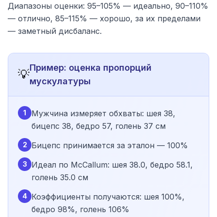
Диапазоны оценки: 95–105% — идеально, 90–110%
— отлично, 85–115% — хорошо, за их пределами
— заметный дисбаланс.
Пример: оценка пропорций
💡
мускулатуры
1
Мужчина измеряет обхваты: шея 38,
бицепс 38, бедро 57, голень 37 см
2
Бицепс принимается за эталон — 100%
3
Идеал по McCallum: шея 38.0, бедро 58.1,
голень 35.0 см
4
Коэффициенты получаются: шея 100%,
бедро 98%, голень 106%