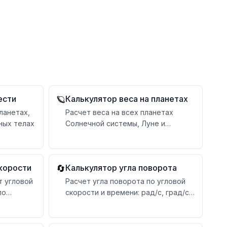
ести
Калькулятор веса на планетах
🪐
ланетах,
Расчет веса на всех планетах
ных телах
Солнечной системы, Луне и
спутниках
корости
Калькулятор угла поворота
🔄
т угловой
Расчет угла поворота по угловой
по
скорости и времени: рад/с, град/с
ей
или об/мин