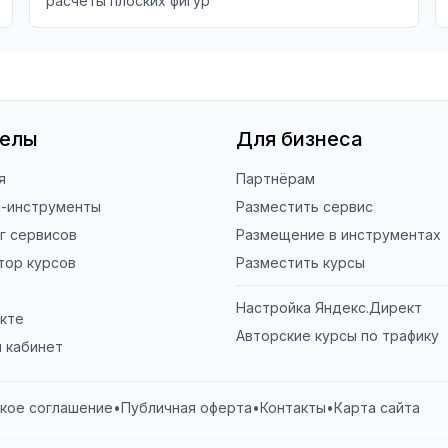
расчеты плоских фигур
делы
Для бизнеса
я
Партнёрам
н-инструменты
Разместить сервис
г сервисов
Размещение в инструментах
тор курсов
Разместить курсы
Настройка Яндекс.Директ
кте
Авторские курсы по трафику
 кабинет
кое соглашение
•
Публичная оферта
•
Контакты
•
Карта сайта