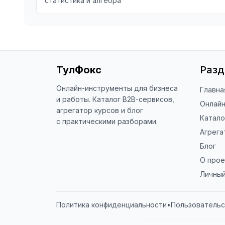
статистика и алгебра
ТулФокс
Раз
Онлайн-инструменты для бизнеса
Главна
и работы. Каталог B2B-сервисов,
Онлай
агрегатор курсов и блог
Катало
с практическими разборами.
Агрега
Блог
О прое
Личный
Политика конфиденциальности
•
Пользовательс