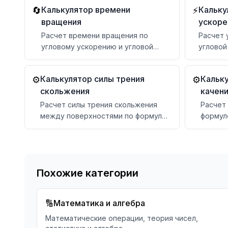
Калькулятор времени
Кальку
🔄
⚡
по цел
вращения
ускоре
Расчет времени вращения по
Расчет 
угловому ускорению и угловой
угловой
скорости с конвертацией единиц
результа
Калькулятор силы трения
Кальку
⚙️
⚙️
скольжения
качен
Расчет силы трения скольжения
Расчет 
между поверхностями по формуле
формуле
F=μ×N
нормал
коэффи
коэффи
мощнос
Похожие категории
🔢
Математика и алгебра
Математические операции, теория чисел,