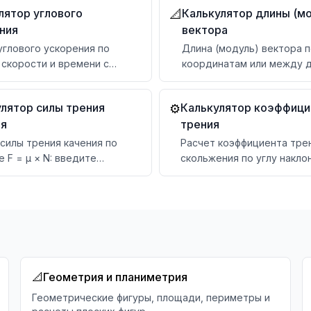
лятор углового
Калькулятор длины (м
📐
евой скорости
ния
вектора
углового ускорения по
Длина (модуль) вектора 
 скорости и времени с
координатам или между 
том в рад/с² и °/с²
точками, в 2D и 3D — с фо
компонентами и углом
лятор силы трения
Калькулятор коэффици
⚙️
ия
трения
силы трения качения по
Расчет коэффициента тре
 F = μ × N: введите
скольжения по углу накло
ьную силу и безразмерный
плоскости с справочными
циент. Таблица
материалов
циентов, расчет работы и
ти.
📐
Геометрия и планиметрия
Геометрические фигуры, площади, периметры и