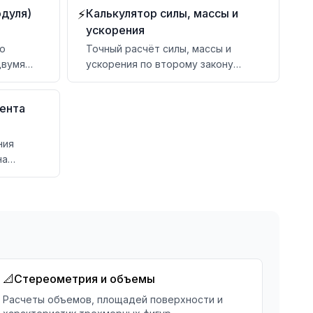
одуля)
Калькулятор силы, массы и
⚡
ускорения
по
Точный расчёт силы, массы и
двумя
ускорения по второму закону
рмулой,
Ньютона — для физики, учёбы и
инженерии
ента
ния
на
 данными
📐
Стереометрия и объемы
Расчеты объемов, площадей поверхности и