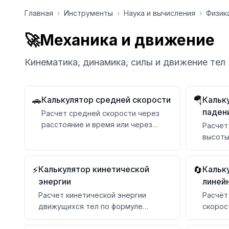
Перейти к содержимому
Главная
›
Инструменты
›
Наука и вычисления
›
Физика
🚀
Механика и движение
Кинематика, динамика, силы и движение тел
Калькулятор средней скорости
Кальк
🚗
🪂
паден
Расчет средней скорости через
расстояние и время или через
Расчет
несколько скоростей
высоты
Калькулятор кинетической
Кальку
⚡
🔄
энергии
линей
Расчет кинетической энергии
Расчёт 
движущихся тел по формуле
скорост
E=½mv²
период
ускоре