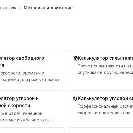
 и наука
›
Механика и движение
улятор свободного
Калькулятор силы тяж
🌍
ия
Расчет силы тяжести на п
спутниках и других небес
 скорости, времени и
 падения для разных планет
лятор угловой и
Калькулятор угловой с
🔄
ной скорости
Профессиональный расче
скорости движения тела 
ω в рад/с, линейной
окружности с конвертаци
и в м/с и км/ч, частоты,
единиц
а и центростремительного
ния в g — по оборотам или