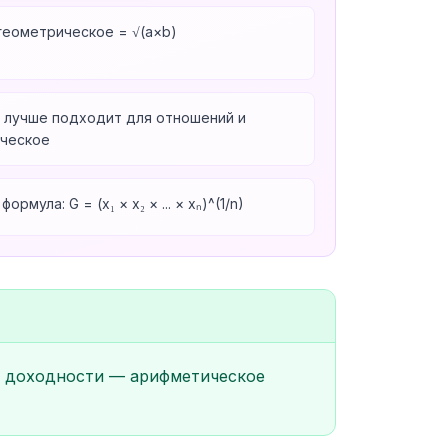
геометрическое = √(a×b)
 лучше подходит для отношений и
ическое
мула: G = (x₁ × x₂ × ... × xₙ)^(1/n)
ей доходности — арифметическое