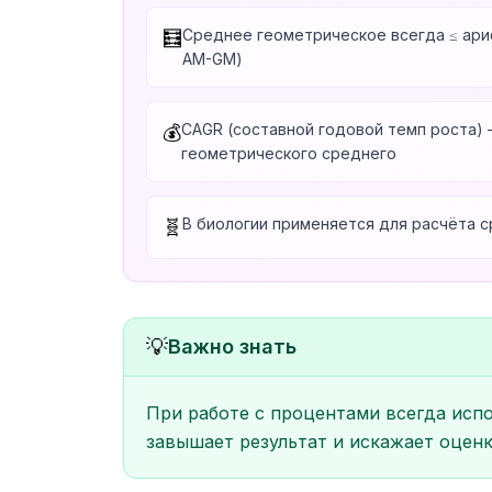
Среднее геометрическое всегда ≤ ар
🧮
AM-GM)
CAGR (составной годовой темп роста)
💰
геометрического среднего
В биологии применяется для расчёта 
🧬
💡
Важно знать
При работе с процентами всегда исп
завышает результат и искажает оцен