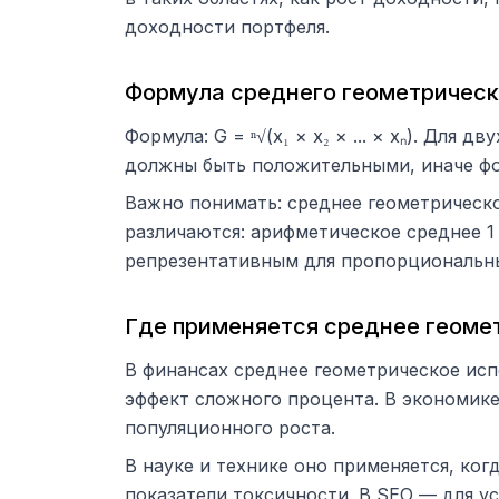
доходности портфеля.
Формула среднего геометрическ
Формула: G = ⁿ√(x₁ × x₂ × ... × xₙ). Для 
должны быть положительными, иначе фор
Важно понимать: среднее геометрическо
различаются: арифметическое среднее 1 
репрезентативным для пропорциональны
Где применяется среднее геоме
В финансах среднее геометрическое исп
эффект сложного процента. В экономике
популяционного роста.
В науке и технике оно применяется, ко
показатели токсичности. В SEO — для у