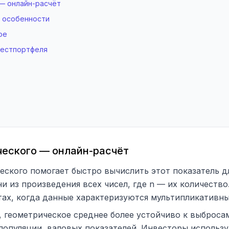
— онлайн-расчёт
ё особенности
ое
вестпортфеля
ческого — онлайн-расчёт
еского помогает быстро вычислить этот показатель д
и из произведения всех чисел, где n — их количество
тах, когда данные характеризуются мультипликативн
, геометрическое среднее более устойчиво к выброс
 популяции, валовых показателей. Инвесторы использ