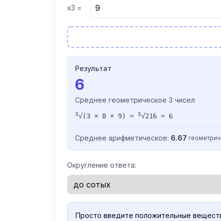
x
3
=
Результат
6
Среднее геометрическое
3
чисел
3
3
√(
3 × 8 × 9
)
=
√
216
=
6
Среднее арифметическое:
6.67
·
геометрич
Округление ответа:
Просто введите положительные веществе