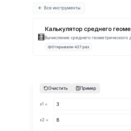
Перейти к содержимому
Все инструменты
Калькулятор среднего геоме
🧮
Вычисление среднего геометрического д
Открывали 427 раз
Очистить
Пример
x
1
=
x
2
=