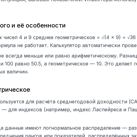
ого и её особенности
двух чисел 4 и 9 среднее геометрическое = √(4 × 9) = √3
мула не работает. Калькулятор автоматически прове
е всегда меньше или равно арифметическому. Разница
и 100 равно 50.5, а геометрическое — 10. Это делает
х величин.
трическое
ользуется для расчёта среднегодовой доходности (CA
 — для индексов (например, индекс Ласпейреса и Паш
гда данные имеют логнормальное распределение — ра
среднения рангов или показателей, распределённых э