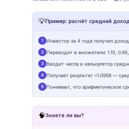
💡
Пример: расчёт средней дохо
1
Инвестор за 4 года получил доход
2
Переводит в множители: 1.10, 0.95, 1
3
Вводит числа в калькулятор средн
4
Получает результат ≈1.0958 — ср
5
Понимает, что арифметическое с
🧠
Знаете ли вы?