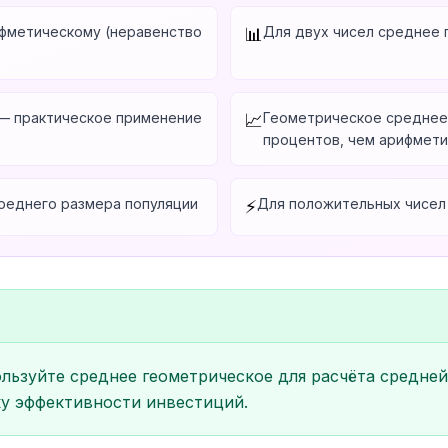
ифметическому (неравенство
Для двух чисел среднее 
📊
 — практическое применение
Геометрическое среднее
📈
процентов, чем арифмет
среднего размера популяции
Для положительных чисел фор
⚡
ользуйте среднее геометрическое для расчёта средн
ку эффективности инвестиций.