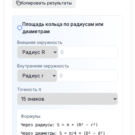
Копировать результаты
Площадь кольца по радиусам или
диаметрам
Внешняя окружность
Внутренняя окружность
Точность π
Формулы:
Через радиусы: S = π × (R² − r²)
Через диаметры: S = π/4 × (D² − d²)