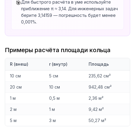
Для быстрого расчёта в уме используйте
🎯
приближение π ≈ 3,14. Для инженерных задач
берите 3,14159 — погрешность будет менее
0,001%.
Примеры расчёта площади кольца
R (внеш)
r (внутр)
Площадь
10 см
5 см
235,62 см²
20 см
10 см
942,48 см²
1 м
0,5 м
2,36 м²
2 м
1 м
9,42 м²
5 м
3 м
50,27 м²