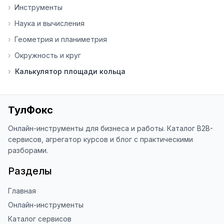
инструменты нуждаются в доработке. 
›
Инструменты
Я обновляю сайт каждую неделю на 
›
Наука и вычисления
основе вашей обратной связи.

›
Геометрия и планиметрия
⭐ Если вам нравится ToolFox — буду 
›
Окружность и круг
благодарен за отзыв о сайте в 
Яндекс.Браузере (нажмите на ⋮ → 
›
Калькулятор площади кольца
«Оценить сайт» в панели браузера). 
Это помогает другим людям находить 
наши инструменты!

ТулФокс
Благодарю за доверие и 
использование ToolFox! 🚀
Онлайн-инструменты для бизнеса и работы. Каталог B2B-
сервисов, агрегатор курсов и блог с практическими
разборами.
Разделы
Главная
Онлайн-инструменты
Каталог сервисов