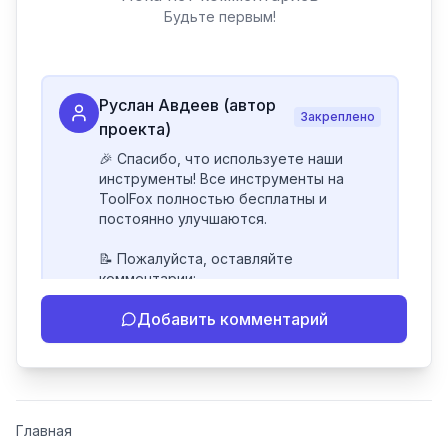
Будьте первым!
Руслан Авдеев (автор
Закреплено
проекта)
🎉 Спасибо, что используете наши 
инструменты! Все инструменты на 
ToolFox полностью бесплатны и 
постоянно улучшаются.

📝 Пожалуйста, оставляйте 
комментарии:

- Если инструмент работает 
Добавить комментарий
некорректно

- Если есть идеи по улучшению

- Поделитесь своим опытом 
использования

👍 Ставьте лайки/дизлайки - это 
Главная
помогает мне понять, какие 