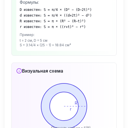
Формулы:
D известен: S = π/4 × (D² − (D−2t)²)
d известен: S = π/4 × ((d+2t)² − d²)
R известен: S = π × (R² − (R−t)²)
r известен: S = π × ((r+t)² − r²)
Пример:
t = 2 см, D = 5 см
S = 3.14/4 × (25 − 1) = 18.84 см²
Визуальная схема
R
r
Площадь кольца = S(R) − S(r)