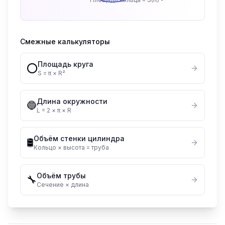
Смежные калькуляторы
Площадь круга
⭕
S = π × R²
Длина окружности
🔵
L = 2 × π × R
Объём стенки цилиндра
🛢️
Кольцо × высота = труба
Объём трубы
🔧
Сечение × длина