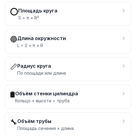
⭕
Площадь круга
S = π × R²
🔵
Длина окружности
L = 2 × π × R
📏
Радиус круга
По площади или длине
🛢️
Объём стенки цилиндра
Кольцо × высота = труба
🔧
Объём трубы
Площадь сечения × длина