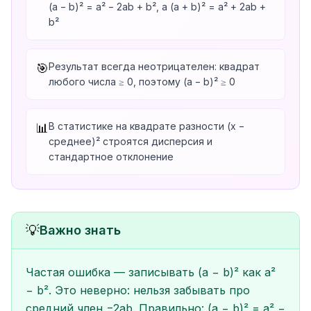
(a − b)² = a² − 2ab + b², а (a + b)² = a² + 2ab +
b²
Результат всегда неотрицателен: квадрат
🎯
любого числа ≥ 0, поэтому (a − b)² ≥ 0
В статистике на квадрате разности (x −
📊
среднее)² строятся дисперсия и
стандартное отклонение
💡
Важно знать
Частая ошибка — записывать (a − b)² как a²
− b². Это неверно: нельзя забывать про
средний член −2ab. Правильно: (a − b)² = a² −