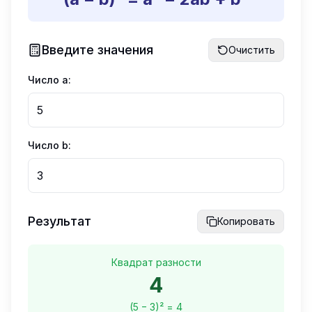
Введите значения
Очистить
Число a:
Число b:
Результат
Копировать
Квадрат разности
4
(
5
−
3
)² =
4