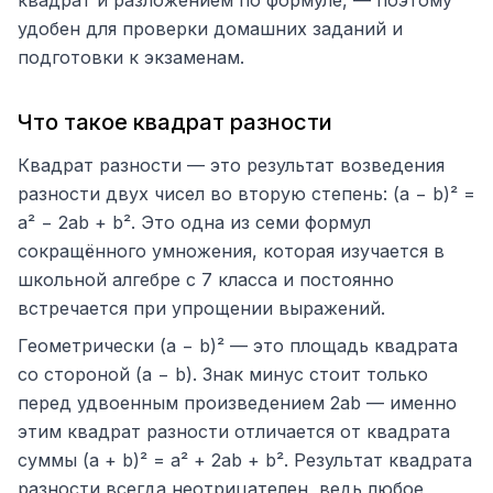
квадрат и разложением по формуле, — поэтому
удобен для проверки домашних заданий и
подготовки к экзаменам.
Что такое квадрат разности
Квадрат разности — это результат возведения
разности двух чисел во вторую степень: (a − b)² =
a² − 2ab + b². Это одна из семи формул
сокращённого умножения, которая изучается в
школьной алгебре с 7 класса и постоянно
встречается при упрощении выражений.
Геометрически (a − b)² — это площадь квадрата
со стороной (a − b). Знак минус стоит только
перед удвоенным произведением 2ab — именно
этим квадрат разности отличается от квадрата
суммы (a + b)² = a² + 2ab + b². Результат квадрата
разности всегда неотрицателен, ведь любое