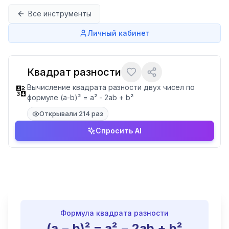
Перейти к содержимому
Все инструменты
Личный кабинет
Квадрат разности
Вычисление квадрата разности двух чисел по
🔢
формуле (a-b)² = a² - 2ab + b²
Открывали 214 раз
Спросить AI
Формула квадрата разности
(a − b)² = a² − 2ab + b²