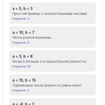
a =
5
, b =
3
Простой пример с положительными числами
Результат:
4
a =
10
, b =
7
Числа разной величины
Результат:
9
a =
3
, b =
8
Когда b больше a (отрицательная разность)
Результат:
25
a =
15
, b =
15
Одинаковые числа (разность равна нулю)
Результат:
0
a =
-4
, b =
2