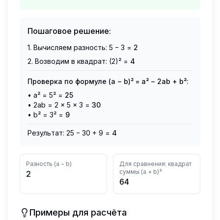
Пошаговое решение:
1. Вычисляем разность:
5
−
3
=
2
2. Возводим в квадрат: (
2
)² =
4
Проверка по формуле (a − b)² = a² − 2ab + b²:
• a² =
5
² =
25
• 2ab = 2 ×
5
×
3
=
30
• b² =
3
² =
9
Результат:
25
−
30
+
9
=
4
Разность (a − b)
Для сравнения: квадрат
суммы (a + b)²
2
64
Примеры для расчёта