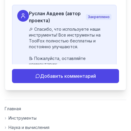
Руслан Авдеев (автор
Закреплено
проекта)
🎉 Спасибо, что используете наши 
инструменты! Все инструменты на 
ToolFox полностью бесплатны и 
постоянно улучшаются.

📝 Пожалуйста, оставляйте 
комментарии:

- Если инструмент работает 
Добавить комментарий
некорректно

- Если есть идеи по улучшению

- Поделитесь своим опытом 
использования

👍 Ставьте лайки/дизлайки - это 
Главная
помогает мне понять, какие 
инструменты нуждаются в доработке. 
›
Инструменты
Я обновляю сайт каждую неделю на 
›
Наука и вычисления
основе вашей обратной связи.
