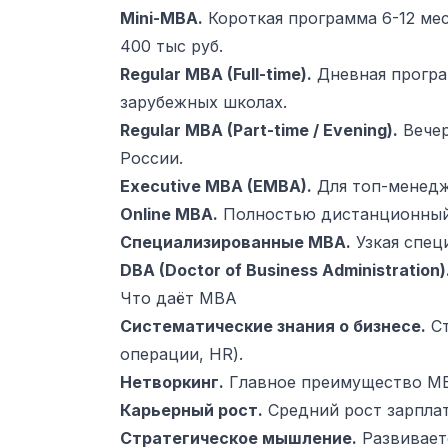
Mini-MBA.
Короткая программа 6-12 ме
400 тыс руб.
Regular MBA (Full-time).
Дневная програм
зарубежных школах.
Regular MBA (Part-time / Evening).
Вечер
России.
Executive MBA (EMBA).
Для топ-менедж
Online MBA.
Полностью дистанционный 
Специализированные MBA.
Узкая спец
DBA (Doctor of Business Administration)
Что даёт MBA
Систематические знания о бизнесе.
Ст
операции, HR).
Нетворкинг.
Главное преимущество MBA
Карьерный рост.
Средний рост зарплат
Стратегическое мышление.
Развиваетс