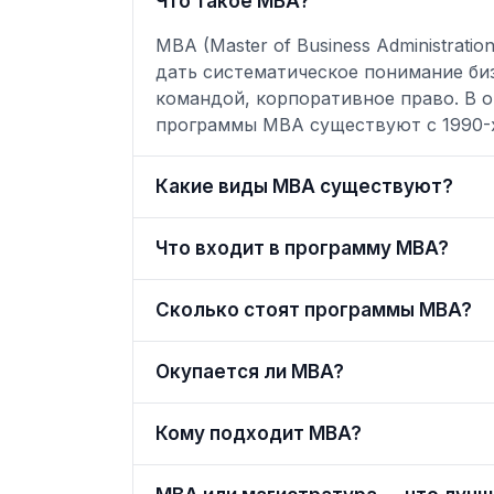
Что такое MBA?
MBA (Master of Business Administra
дать систематическое понимание биз
командой, корпоративное право. В о
программы MBA существуют с 1990-
Какие виды MBA существуют?
Что входит в программу MBA?
Сколько стоят программы MBA?
Окупается ли MBA?
Кому подходит MBA?