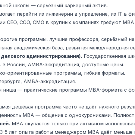
ной школы — серьёзный карьерный актив.
гает перейти из инженерии в управление, из IT в фи
и CEO, COO, CMO в крупных компаниях требуют MBA к
рогие программы, лучшие профессора, серьёзный нет
ьная академическая база, развитая международная с
 делового администрирования).
Государственная шк
 в России, AMBA-аккредитация, доступные цены.
о-ориентированные программы, гибкие форматы.
тербурге, AMBA-аккредитация.
 ниша — практические программы MBA-формата с фок
мая дешёвая программа часто не даёт нужного резул
ценность MBA — общение с однокурсниками. Полност
лей.
MBA окупается только при активном использован
3-5 лет опыта работы менеджером MBA даёт меньше 