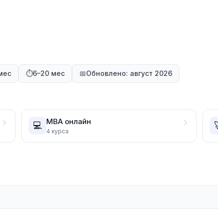
мес
⏱️
6–20 мес
📅
Обновлено: август 2026
MBA онлайн
💻
4
курса