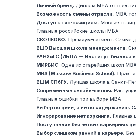
Личный бренд.
Диплом MBA от престиж
Возможность смены отрасли.
MBA помо
Доступ к топ-позициям.
Многие позици
Главные российские школы MBA
СКОЛКОВО.
Премиум-сегмент. Самые до
ВШЭ Высшая школа менеджмента.
Сил
РАНХиГС (ИБДА — Институт бизнеса и
МИРБИС.
Одна из старейших школ MBA
MBS (Moscow Business School).
Практик
ВШМ СПбГУ.
Лучшая школа в Санкт-Пе
Современные онлайн-школы.
Растущая
Главные ошибки при выборе MBA
Выбор по цене, а не по содержанию.
Са
Игнорирование нетворкинга.
Главная 
Поступление без чётких карьерных це
Выбор слишком ранний в карьере.
Без 