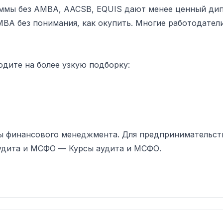
мы без AMBA, AACSB, EQUIS дают менее ценный дип
MBA без понимания, как окупить. Многие работодател
одите на более узкую подборку:
ы финансового менеджмента
. Для предпринимательс
аудита и МСФО —
Курсы аудита и МСФО
.