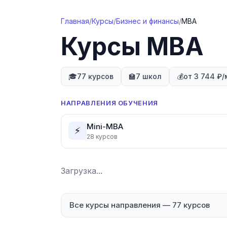
Перейти к содержимому
Главная
/
Курсы
/
Бизнес и финансы
/
MBA
Курсы MBA
🎓
77 курсов
🏫
7 школ
💰
от 3 744 ₽/
НАПРАВЛЕНИЯ ОБУЧЕНИЯ
Mini-MBA
⚡
28
курсов
Загрузка...
Все курсы направления
—
77
курсов