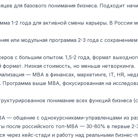
сяцев для базового понимания бизнеса. Подходит на
ма 1-2 года для активной смены карьеры. В России м
няя или модульная программа 2-3 года с сохранение
еров с большим опытом. 1,5-2 года, формат выходног
формат. Низкая стоимость, но меньше нетворкинга.
иализация — MBA в финансах, маркетинге, IT, HR, не
.
Программа выше MBA, фокусированная на исследован
руктурированное понимание всех функций бизнеса (ст
 — общение с однокурсниками-управленцами из разн
ы после российского топ-MBA — 30-80% в первые 2-3
я через кейс-стади и работу над реальными бизнес-п