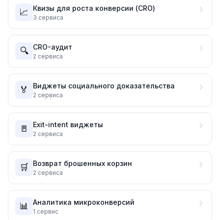
Квизы для роста конверсии (CRO)
📈
3
сервиса
CRO-аудит
🔍
2
сервиса
Виджеты социального доказательства
🏅
2
сервиса
Exit-intent виджеты
🚪
2
сервиса
Возврат брошенных корзин
🛒
2
сервиса
Аналитика микроконверсий
📊
1
сервис