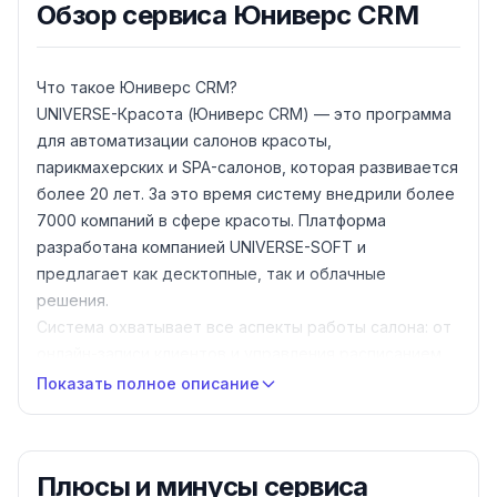
Обзор
сервиса Юниверс CRM
Что такое Юниверс CRM?
UNIVERSE-Красота (Юниверс CRM) — это программа
для автоматизации салонов красоты,
парикмахерских и SPA-салонов, которая развивается
более 20 лет. За это время систему внедрили более
7000 компаний в сфере красоты. Платформа
разработана компанией UNIVERSE-SOFT и
предлагает как десктопные, так и облачные
решения.
Система охватывает все аспекты работы салона: от
онлайн-записи клиентов и управления расписанием
до складского учёта расходных материалов,
Показать полное описание
расчёта зарплат мастеров и маркетинговых
инструментов. Есть несколько версий продукта для
салонов разного масштаба.
Плюсы и минусы
сервиса
Основные возможности UNIVERSE-Красота