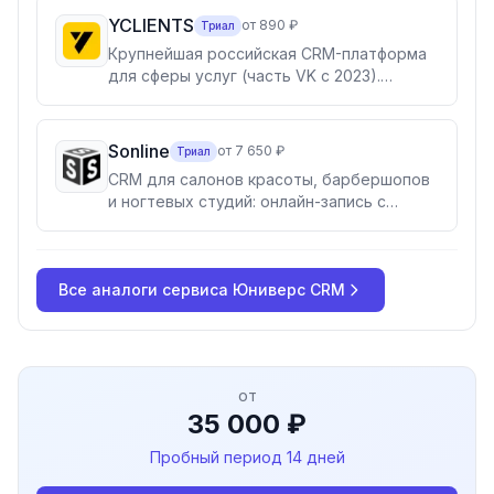
YCLIENTS
от 890 ₽
Триал
Крупнейшая российская CRM-платформа
для сферы услуг (часть VK с 2023).
Онлайн-запись на 15+ площадках,
электронный журнал, программы
лояльности, СБП с низкой комиссией,
Sonline
от 7 650 ₽
Триал
YPLACES (мобильное приложение), YBOX
CRM для салонов красоты, барбершопов
(smart-касса). 55 000+ компаний.
и ногтевых студий: онлайн-запись с
сайта/Яндекс/Google/2ГИС/соцсетей,
журнал, складской учёт, расчёт зарплат и
бонусные программы. Для одиночного
Все аналоги
мастера и сетей.
сервиса Юниверс CRM
от
35 000 ₽
Пробный период
14 дней