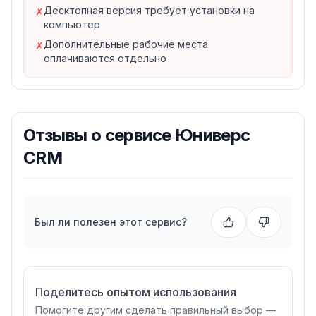
Десктопная версия требует установки на
✗
Контроль рентабельности салона
компьютер
Версии продукта
Дополнительные рабочие места
✗
UNIVERSE-Красота Lite
— для небольших салонов,
оплачиваются отдельно
от 35 000 руб
UNIVERSE-Красота
— стандартная версия, от 50
000 руб
UNIVERSE-Красота NET
— сетевая версия для
Отзывы о
сервисе Юниверс
нескольких филиалов, от 70 000 руб
Для кого подходит?
CRM
Салоны красоты
— полная автоматизация бизнеса
Парикмахерские
— запись, расписание и зарплаты
SPA-салоны
— управление услугами и
абонементами
Был ли полезен этот сервис?
Сети салонов
— централизованное управление
филиалами
Поделитесь опытом использования
Помогите другим сделать правильный выбор —