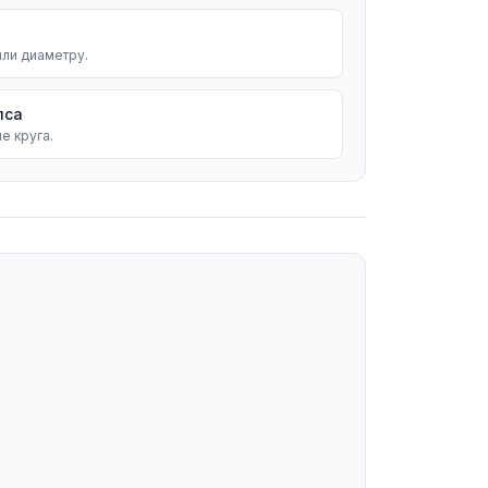
или диаметру.
пса
е круга.