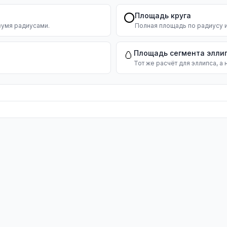
Площадь круга
⭕
вумя радиусами.
Полная площадь по радиусу 
Площадь сегмента элли
🥚
Тот же расчёт для эллипса, а н