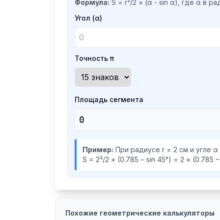
Формула:
S = r²/2 × (α - sin α), где α в р
Угол (α)
Точность π
Площадь сегмента
0
Пример:
При радиусе r = 2 см и угле α 
S = 2²/2 × (0.785 − sin 45°) = 2 × (0.785 
Похожие геометрические калькуляторы