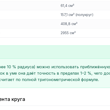
61,4 см²
157,1 см² (полукруг)
408,8 см²
м
2955 см²
ее 10 % радиуса) можно использовать приближённую фо
ок в уме она даёт точность в пределах 1–2 %, чего д
 считает по полной тригонометрической формуле.
ента круга