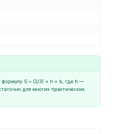
рмулу S ≈ (2/3) × h × b, где h —
остаточно для многих практических