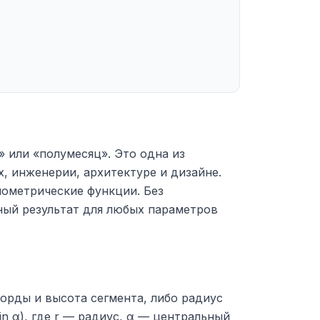
» или «полумесяц». Это одна из
, инженерии, архитектуре и дизайне.
нометрические функции. Без
чный результат для любых параметров
хорды и высота сегмента, либо радиус
in α), где r — радиус, α — центральный