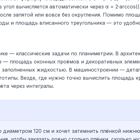
 угол вычисляется автоматически через α = 2·arccos((r
после запятой или вовсе без округления. Помимо площ
орды и площадь вписанного треугольника — это удобн
ке — классические задачи по планиметрии. В архитек
ве — площадь оконных проёмов и декоративных элеме
о заполненных жидкостью. В машиностроении — дета
готипы. Везде, где нужно точно вычислить площадь 
чёта через интегралы.
о диаметром 120 см и хочет затемнить плёнкой нижню
ия, чтобы заказать ровно столько плёнки, сколько ну