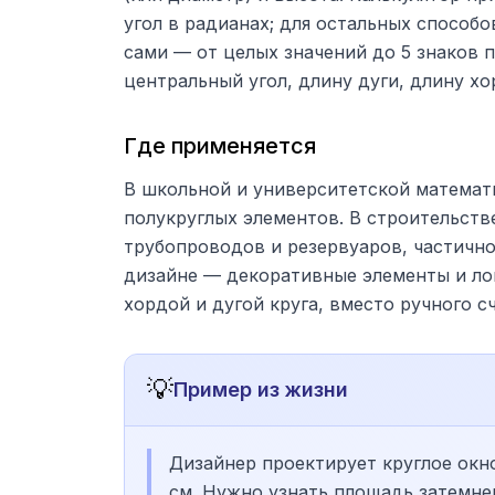
угол в радианах; для остальных способов
сами — от целых значений до 5 знаков 
центральный угол, длину дуги, длину х
Где применяется
В школьной и университетской математи
полукруглых элементов. В строительст
трубопроводов и резервуаров, частичн
дизайне — декоративные элементы и ло
хордой и дугой круга, вместо ручного с
💡
Пример из жизни
Дизайнер проектирует круглое окн
см. Нужно узнать площадь затемнен