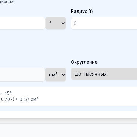
адианах
Радиус (r)
Округление
= 45°:
− 0.707) ≈ 0.157 см²