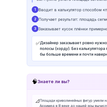
1
Вводит в калькулятор способом «п
2
Получает результат: площадь сегме
3
Заказывает кусок плёнки примерно
✅
Дизайнер заказывает ровно нужное
полосы (хорду). Без калькулятора
бы больше времени и почти наверн
🧠
Знаете ли вы?
Площади криволинейных фигур умели н
📐
Архимед в III веке до нашей эры вычис