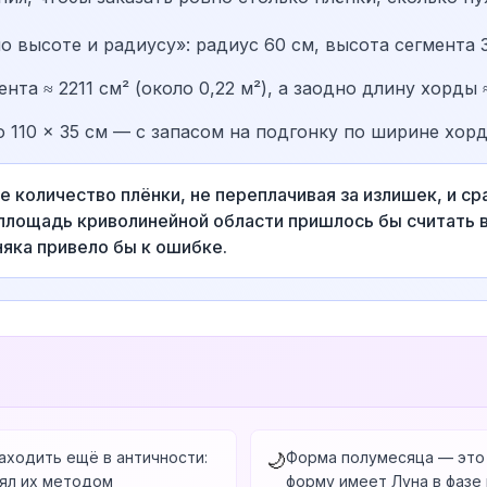
о высоте и радиусу»: радиус 60 см, высота сегмента 3
нта ≈ 2211 см² (около 0,22 м²), а заодно длину хорды 
 110 × 35 см — с запасом на подгонку по ширине хорд
 количество плёнки, не переплачивая за излишек, и ср
 площадь криволинейной области пришлось бы считать 
яка привело бы к ошибке.
аходить ещё в античности:
Форма полумесяца — это 
🌙
лял их методом
форму имеет Луна в фазе