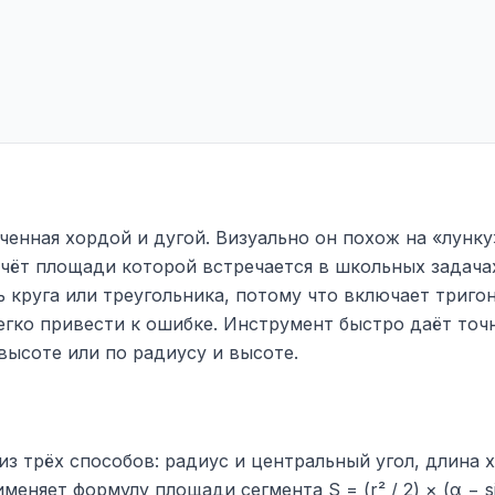
иченная хордой и дугой. Визуально он похож на «лунку
счёт площади которой встречается в школьных задачах
 круга или треугольника, потому что включает триго
легко привести к ошибке. Инструмент быстро даёт то
 высоте или по радиусу и высоте.
з трёх способов: радиус и центральный угол, длина 
меняет формулу площади сегмента S = (r² / 2) × (α − s