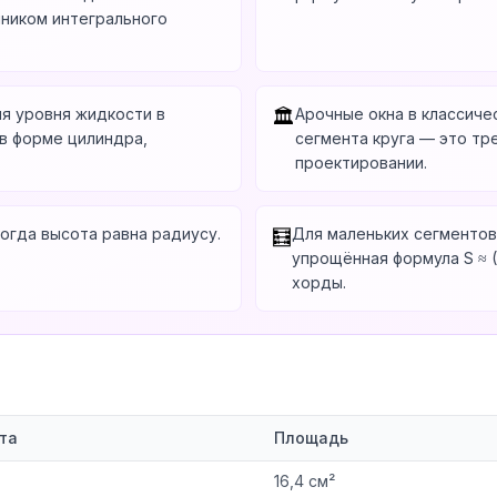
ником интегрального
я уровня жидкости в
Арочные окна в классиче
🏛️
в форме цилиндра,
сегмента круга — это тр
проектировании.
когда высота равна радиусу.
Для маленьких сегментов
🧮
упрощённая формула S ≈ (2
хорды.
та
Площадь
16,4 см²