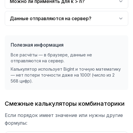
Можно ли применять для k > n?
Данные отправляются на сервер?
Полезная информация
Все расчёты — в браузере, данные не
отправляются на сервер.
Калькулятор использует BigInt и точную математику
— нет потери точности даже на 1000! (число из 2
568 цифр).
Смежные калькуляторы комбинаторики
Если порядок имеет значение или нужны другие
формулы: