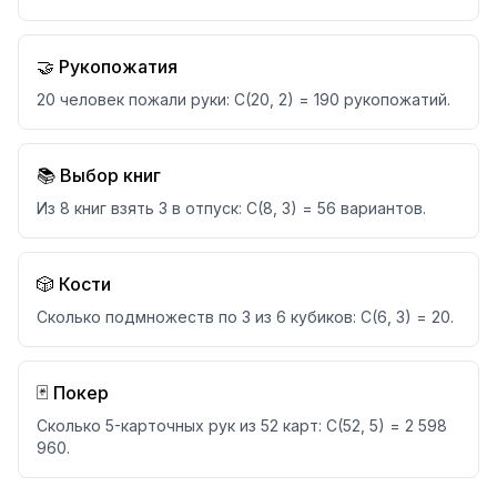
🤝 Рукопожатия
20 человек пожали руки: C(20, 2) = 190 рукопожатий.
📚 Выбор книг
Из 8 книг взять 3 в отпуск: C(8, 3) = 56 вариантов.
🎲 Кости
Сколько подмножеств по 3 из 6 кубиков: C(6, 3) = 20.
🃏 Покер
Сколько 5-карточных рук из 52 карт: C(52, 5) = 2 598
960.