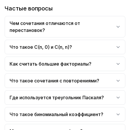
Частые вопросы
Чем сочетания отличаются от
перестановок?
Что такое C(n, 0) и C(n, n)?
Как считать большие факториалы?
Что такое сочетания с повторениями?
Где используется треугольник Паскаля?
Что такое биномиальный коэффициент?