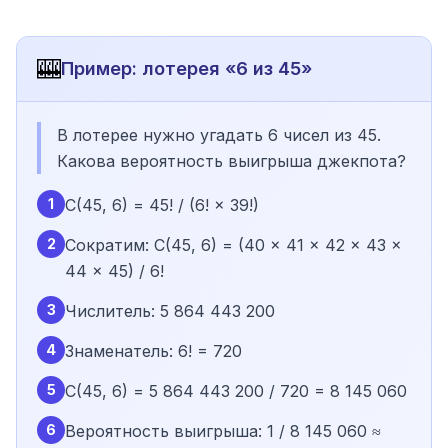
🎰
Пример: лотерея «6 из 45»
В лотерее нужно угадать 6 чисел из 45.
Какова вероятность выигрыша джекпота?
1
C(45, 6) = 45! / (6! × 39!)
2
Сократим: C(45, 6) = (40 × 41 × 42 × 43 ×
44 × 45) / 6!
3
Числитель: 5 864 443 200
4
Знаменатель: 6! = 720
5
C(45, 6) = 5 864 443 200 / 720 = 8 145 060
6
Вероятность выигрыша: 1 / 8 145 060 ≈