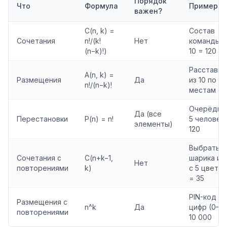
Порядок
Что
Формула
Пример
важен?
C(n, k) =
Состав
Сочетания
n!/(k!
Нет
команды 3
(n−k)!)
10 = 120
Расставит
A(n, k) =
Размещения
Да
из 10 по
n!/(n−k)!
местам = 
Очерёдно
Да (все
Перестановки
P(n) = n!
5 человек
элементы)
120
Выбрать 3
Сочетания с
C(n+k−1,
шарика из 
Нет
повторениями
k)
с 5 цвета
= 35
PIN-код из
Размещения с
n^k
Да
цифр (0–9)
повторениями
10 000