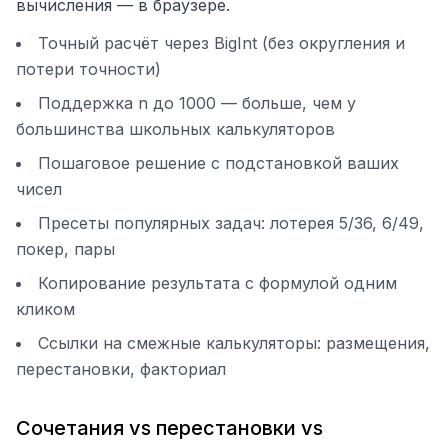
вычисления — в браузере.
Точный расчёт через BigInt (без округления и
потери точности)
Поддержка n до 1000 — больше, чем у
большинства школьных калькуляторов
Пошаговое решение с подстановкой ваших
чисел
Пресеты популярных задач: лотерея 5/36, 6/49,
покер, пары
Копирование результата с формулой одним
кликом
Ссылки на смежные калькуляторы: размещения,
перестановки, факториал
Сочетания vs перестановки vs