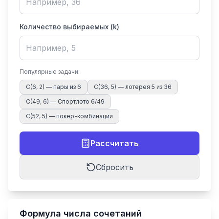
Количество выбираемых (k)
Популярные задачи:
C(6, 2) — пары из 6
C(36, 5) — лотерея 5 из 36
C(49, 6) — Спортлото 6/49
C(52, 5) — покер-комбинации
Рассчитать
Сбросить
Формула числа сочетаний