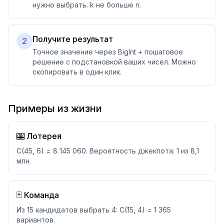
нужно выбрать. k не больше n.
Получите результат
2
Точное значение через BigInt + пошаговое
решение с подстановкой ваших чисел. Можно
скопировать в один клик.
Примеры из жизни
🎰 Лотерея
C(45, 6) = 8 145 060. Вероятность джекпота: 1 из 8,1
млн.
🃏 Команда
Из 15 кандидатов выбрать 4: C(15, 4) = 1 365
вариантов.