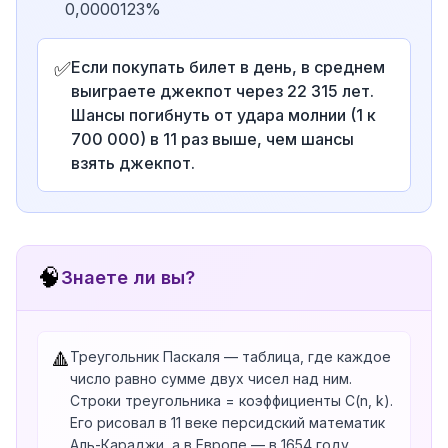
0,0000123%
✅
Если покупать билет в день, в среднем
выиграете джекпот через 22 315 лет.
Шансы погибнуть от удара молнии (1 к
700 000) в 11 раз выше, чем шансы
взять джекпот.
🧠
Знаете ли вы?
Треугольник Паскаля — таблица, где каждое
🔺
число равно сумме двух чисел над ним.
Строки треугольника = коэффициенты C(n, k).
Его рисовал в 11 веке персидский математик
Аль-Караджи, а в Европе — в 1654 году.