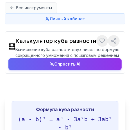
Перейти к содержимому
Все инструменты
Личный кабинет
Калькулятор куба разности
🧮
Вычисление куба разности двух чисел по формуле
сокращенного умножения с пошаговым решением
Спросить AI
Формула куба разности
(a - b)³ = a³ - 3a²b + 3ab²
- b³