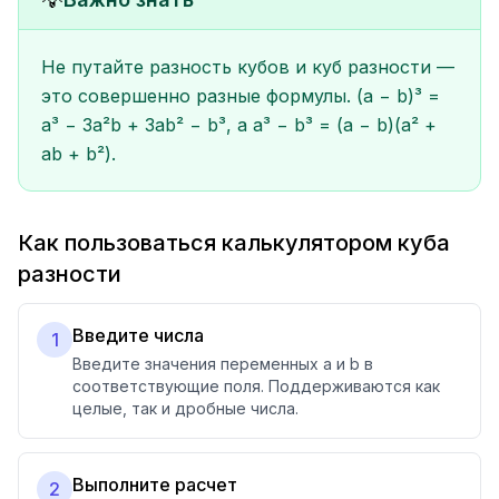
💡
Не путайте разность кубов и куб разности —
это совершенно разные формулы. (a − b)³ =
a³ − 3a²b + 3ab² − b³, а a³ − b³ = (a − b)(a² +
ab + b²).
Как пользоваться калькулятором куба
разности
Введите числа
1
Введите значения переменных a и b в
соответствующие поля. Поддерживаются как
целые, так и дробные числа.
Выполните расчет
2