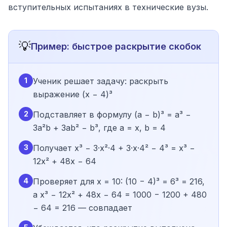
вступительных испытаниях в технические вузы.
💡
Пример: быстрое раскрытие скобок
1
Ученик решает задачу: раскрыть
выражение (x − 4)³
2
Подставляет в формулу (a − b)³ = a³ −
3a²b + 3ab² − b³, где a = x, b = 4
3
Получает x³ − 3·x²·4 + 3·x·4² − 4³ = x³ −
12x² + 48x − 64
4
Проверяет для x = 10: (10 − 4)³ = 6³ = 216,
а x³ − 12x² + 48x − 64 = 1000 − 1200 + 480
− 64 = 216 — совпадает