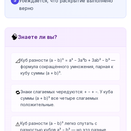
5
Убеждается, что раскрытие выполнено
верно
🧠
Знаете ли вы?
Куб разности (a − b)³ = a³ − 3a²b + 3ab² − b³ —
📐
формула сокращённого умножения, парная к
кубу суммы (a + b)³.
Знаки слагаемых чередуются: + − + −. У куба
🔁
суммы (a + b)³ все четыре слагаемых
положительные.
Куб разности (a − b)³ легко спутать с
⚠️
разностью кубов a³ − b³ — но это разные