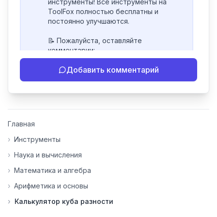
инструменты! Все инструменты на 
ToolFox полностью бесплатны и 
постоянно улучшаются.

📝 Пожалуйста, оставляйте 
комментарии:

- Если инструмент работает 
Добавить комментарий
некорректно

- Если есть идеи по улучшению

- Поделитесь своим опытом 
использования

👍 Ставьте лайки/дизлайки - это 
Главная
помогает мне понять, какие 
инструменты нуждаются в доработке. 
›
Инструменты
Я обновляю сайт каждую неделю на 
›
Наука и вычисления
основе вашей обратной связи.

›
Математика и алгебра
⭐ Если вам нравится ToolFox — буду 
›
Арифметика и основы
благодарен за отзыв о сайте в 
Яндекс.Браузере (нажмите на ⋮ → 
›
Калькулятор куба разности
«Оценить сайт» в панели браузера). 
Это помогает другим людям находить 