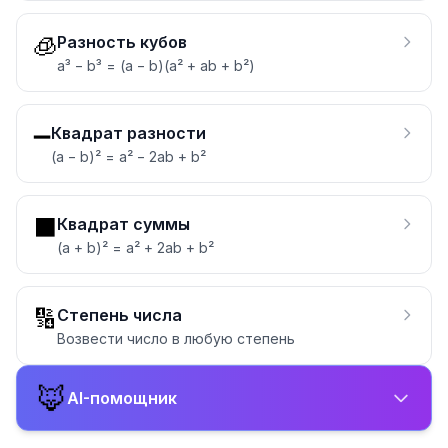
🧊
Разность кубов
a³ − b³ = (a − b)(a² + ab + b²)
➖
Квадрат разности
(a − b)² = a² − 2ab + b²
⬛
Квадрат суммы
(a + b)² = a² + 2ab + b²
🔢
Степень числа
Возвести число в любую степень
🦊
AI-помощник