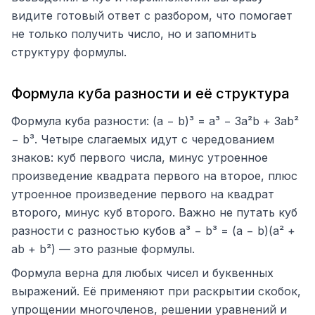
видите готовый ответ с разбором, что помогает
не только получить число, но и запомнить
структуру формулы.
Формула куба разности и её структура
Формула куба разности: (a − b)³ = a³ − 3a²b + 3ab²
− b³. Четыре слагаемых идут с чередованием
знаков: куб первого числа, минус утроенное
произведение квадрата первого на второе, плюс
утроенное произведение первого на квадрат
второго, минус куб второго. Важно не путать куб
разности с разностью кубов a³ − b³ = (a − b)(a² +
ab + b²) — это разные формулы.
Формула верна для любых чисел и буквенных
выражений. Её применяют при раскрытии скобок,
упрощении многочленов, решении уравнений и