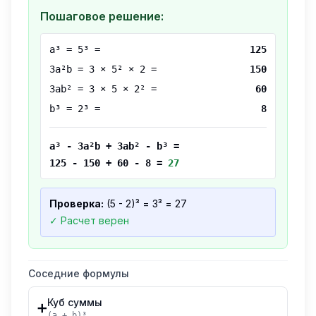
Пошаговое решение:
a³ =
5
³ =
125
3a²b = 3 ×
5
² ×
2
=
150
3ab² = 3 ×
5
×
2
² =
60
b³ =
2
³ =
8
a³ - 3a²b + 3ab² - b³ =
125
-
150
+
60
-
8
=
27
Проверка:
(
5
-
2
)³ =
3
³ =
27
✓ Расчет верен
Соседние формулы
Куб суммы
➕
(a + b)³