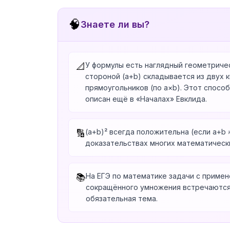
🧠
Знаете ли вы?
У формулы есть наглядный геометричес
📐
стороной (a+b) складывается из двух кв
прямоугольников (по a×b). Этот спосо
описан ещё в «Началах» Евклида.
(a+b)² всегда положительна (если a+b ≠
🔢
доказательствах многих математическ
На ЕГЭ по математике задачи с приме
📚
сокращённого умножения встречаются
обязательная тема.