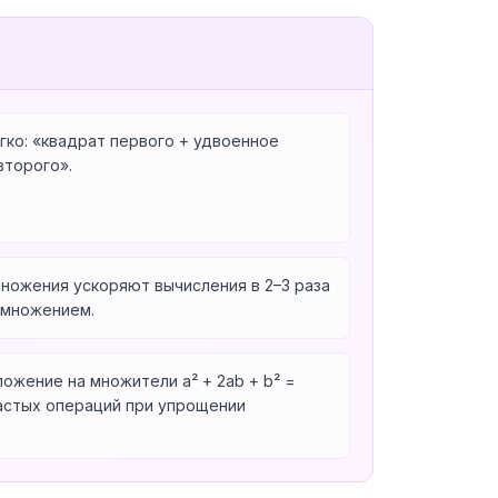
гко: «квадрат первого + удвоенное
второго».
ножения ускоряют вычисления в 2–3 раза
умножением.
ожение на множители a² + 2ab + b² =
частых операций при упрощении