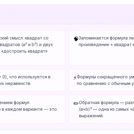
кий смысл: квадрат со
Запоминается формула ле
🧠
адратов (a² и b²) и двух
произведение + квадрат 
б «достроить квадрат»
 0), что используется в
Формулы сокращённого ум
⚡
их неравенств.
по сравнению с обычным 
нением формул
Обратная формула — разл
✏️
 в каждом варианте — это
(a+b)² — одна из самых 
выражений.