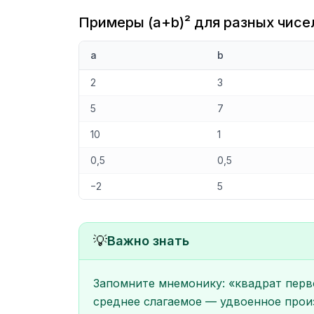
Примеры (a+b)² для разных чисе
a
b
2
3
5
7
10
1
0,5
0,5
−2
5
💡
Важно знать
Запомните мнемонику: «квадрат перв
среднее слагаемое — удвоенное произ