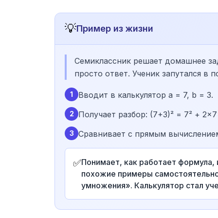
💡
Пример из жизни
Семиклассник решает домашнее зада
просто ответ. Ученик запутался в 
1
Вводит в калькулятор a = 7, b = 3.
2
Получает разбор: (7+3)² = 7² + 2×7×
3
Сравнивает с прямым вычислением:
✅
Понимает, как работает формула,
похожие примеры самостоятельно
умножения». Калькулятор стал уч