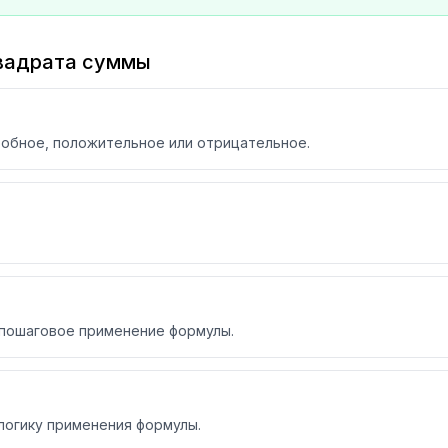
квадрата суммы
робное, положительное или отрицательное.
и пошаговое применение формулы.
логику применения формулы.