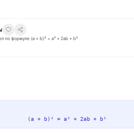
ы
 по формуле (a + b)² = a² + 2ab + b²
(a + b)² = a² + 2ab + b²