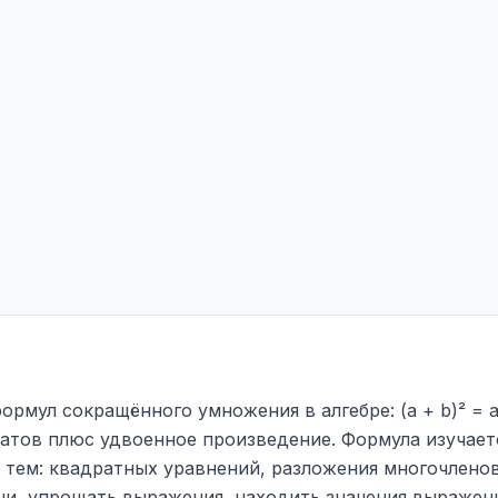
рмул сокращённого умножения в алгебре: (a + b)² = a²
атов плюс удвоенное произведение. Формула изучаетс
тем: квадратных уравнений, разложения многочленов
и, упрощать выражения, находить значения выражени