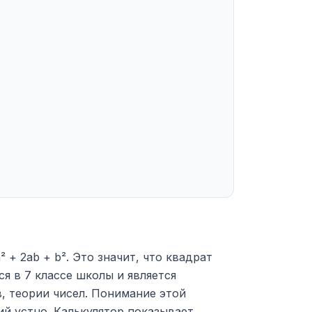
 + 2ab + b². Это значит, что квадрат
я в 7 классе школы и является
, теории чисел. Понимание этой
й устно. Калькулятор показывает