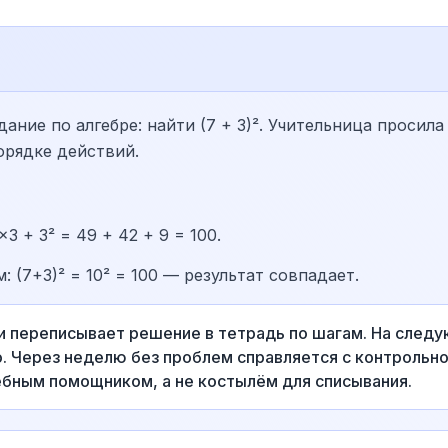
ние по алгебре: найти (7 + 3)². Учительница просила
порядке действий.
3 + 3² = 49 + 42 + 9 = 100.
 (7+3)² = 10² = 100 — результат совпадает.
 и переписывает решение в тетрадь по шагам. На сле
. Через неделю без проблем справляется с контрольн
ебным помощником, а не костылём для списывания.