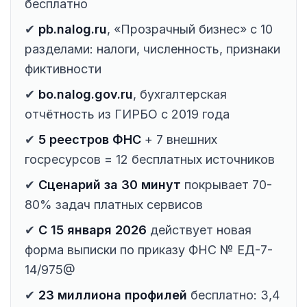
бесплатно
✔
pb.nalog.ru
, «Прозрачный бизнес» с 10
разделами: налоги, численность, признаки
фиктивности
✔
bo.nalog.gov.ru
, бухгалтерская
отчётность из ГИРБО с 2019 года
✔
5 реестров ФНС
+ 7 внешних
госресурсов = 12 бесплатных источников
✔
Сценарий за 30 минут
покрывает 70-
80% задач платных сервисов
✔
С 15 января 2026
действует новая
форма выписки по приказу ФНС № ЕД-7-
14/975@
✔
23 миллиона профилей
бесплатно: 3,4