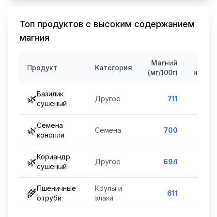
Топ продуктов с высоким содержанием
магния
Магний
% от
Продукт
Категория
(мг/100г)
нормы
Базилик
🌿
Другое
711
169
%
сушеный
Семена
🌿
Семена
700
167
%
конопли
Кориандр
🌿
Другое
694
165
%
сушеный
Пшеничные
Крупы и
🌾
611
145
%
отруби
злаки