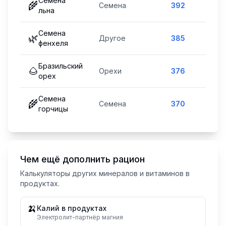
Семена
🌾
Семена
392
93
%
льна
Семена
🌿
Другое
385
92
%
фенхеля
Бразильский
🌰
Орехи
376
90
%
орех
Семена
🌾
Семена
370
88
%
горчицы
Чем ещё дополнить рацион
Калькуляторы других минералов и витаминов в
продуктах.
🍌
Калий в продуктах
Электролит-партнёр магния