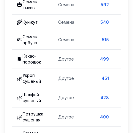
Семена
🎃
Семена
592
141
%
тыквы
🌾
Кунжут
Семена
540
129
%
Семена
🍉
Семена
515
123
%
арбуза
Какао-
🍫
Другое
499
119
%
порошок
Укроп
🌿
Другое
451
107
%
сушеный
Шалфей
🌿
Другое
428
102
%
сушеный
Петрушка
🌿
Другое
400
95
%
сушеная