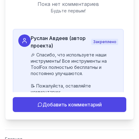
Пока нет комментариев
Будьте первым!
Руслан Авдеев (автор
Закреплено
проекта)
🎉 Спасибо, что используете наши 
инструменты! Все инструменты на 
ToolFox полностью бесплатны и 
постоянно улучшаются.

📝 Пожалуйста, оставляйте 
комментарии:

- Если инструмент работает 
Добавить комментарий
некорректно

- Если есть идеи по улучшению

- Поделитесь своим опытом 
использования

👍 Ставьте лайки/дизлайки - это 