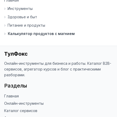
Главная
помогает мне понять, какие 
инструменты нуждаются в доработке. 
›
Инструменты
Я обновляю сайт каждую неделю на 
›
Здоровье и быт
основе вашей обратной связи.

›
Питание и продукты
⭐ Если вам нравится ToolFox — буду 
›
Калькулятор продуктов с магнием
благодарен за отзыв о сайте в 
Яндекс.Браузере (нажмите на ⋮ → 
«Оценить сайт» в панели браузера). 
Это помогает другим людям находить 
ТулФокс
наши инструменты!

Онлайн-инструменты для бизнеса и работы. Каталог B2B-
Благодарю за доверие и 
сервисов, агрегатор курсов и блог с практическими
использование ToolFox! 🚀
разборами.
Разделы
Главная
Онлайн-инструменты
Каталог сервисов