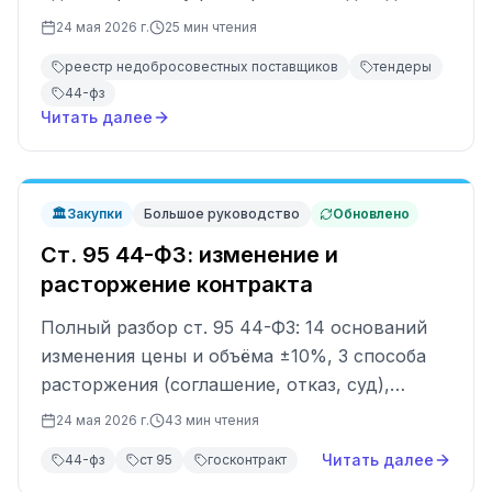
просрочки = 2 года в РНП. Разберём 7
24 мая 2026 г.
25
мин чтения
оснований включения, обжалование через
реестр недобросовестных поставщиков
тендеры
арбитраж и 6 реальных кейсов выхода.
44-фз
Читать далее
🏛️
Закупки
Большое руководство
Обновлено
Ст. 95 44-ФЗ: изменение и
расторжение контракта
Полный разбор ст. 95 44-ФЗ: 14 оснований
изменения цены и объёма ±10%, 3 способа
расторжения (соглашение, отказ, суд),
образцы доп. соглашений и 5 типичных
24 мая 2026 г.
43
мин чтения
ошибок.
Читать далее
44-фз
ст 95
госконтракт