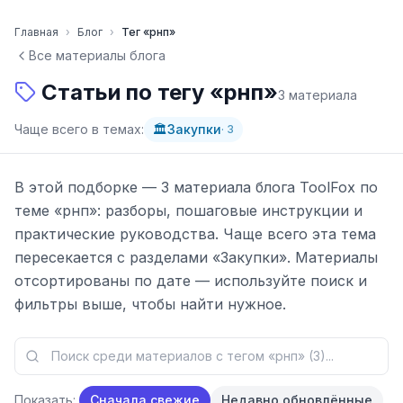
Перейти к содержимому
Главная
›
Блог
›
Тег «
рнп
»
Все материалы блога
Статьи по тегу «
рнп
»
3
материала
Чаще всего в темах:
🏛️
Закупки
·
3
В этой подборке —
3
материала
блога ToolFox по
теме «
рнп
»: разборы, пошаговые инструкции и
практические руководства.
Чаще всего эта тема
пересекается с разделами
«
Закупки
»
.
Материалы
отсортированы по дате — используйте поиск и
фильтры выше, чтобы найти нужное.
Показать:
Сначала свежие
Недавно обновлённые