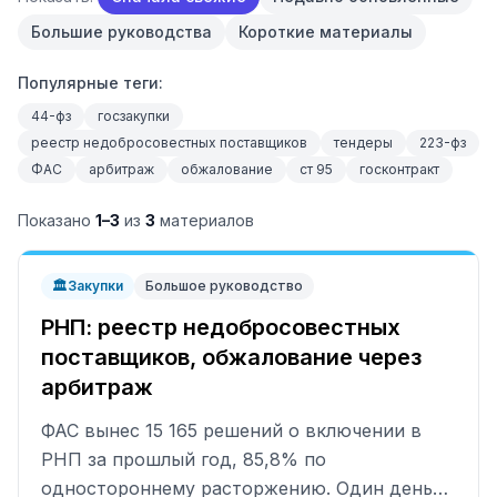
Большие руководства
Короткие материалы
Популярные теги:
44-фз
госзакупки
реестр недобросовестных поставщиков
тендеры
223-фз
ФАС
арбитраж
обжалование
ст 95
госконтракт
Показано
1
–
3
из
3
материалов
🏛️
Закупки
Большое руководство
РНП: реестр недобросовестных
поставщиков, обжалование через
арбитраж
ФАС вынес 15 165 решений о включении в
РНП за прошлый год, 85,8% по
одностороннему расторжению. Один день