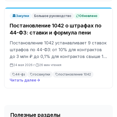
🏛️
Закупки
Большое руководство
Обновлено
Постановление 1042 о штрафах по
44-ФЗ: ставки и формула пени
Постановление 1042 устанавливает 9 ставок
штрафов по 44-ФЗ: от 10% для контрактов
до 3 млн ₽ до 0,1% для контрактов свыше 10
млрд ₽. Для СМП потолок 5 000 ₽. Пени
24 мая 2026 г.
26
мин чтения
считаются по формуле (Ц−И) × 1/300 ×
44-фз
госзакупки
постановление 1042
ставка ЦБ. Разбираем расчёт, типичные
Читать далее
ошибки и оспаривание.
Полезные разделы