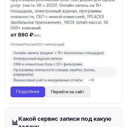
услуг (часть VK с 2023). Онлайн-запись на 15+
площадках, электронный журнал, программы
лояльности, СБП с низкой комиссией, YPLACES
(мобильное приложение), YBOX (smart-касса). 55
000+ компаний.
от 890 ₽
/мес
Облако
Россия
100
+ интеграций
Онлайн-запись (виджет + 15+ бесплатных площадок)
Электронный журнал записи
CRM и клиентская база с 20+ фильтрами
Программы лояльности (скидки, кэшбэк, баллы,
рефералка)
Финансовый учёт и ежедневные отчёты
+
18
Подробнее
Перейти на сайт
Какой сервис записи под какую
📊
задачу