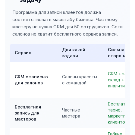
Программа для записи клиентов должна
соответствовать масштабу бизнеса. Частному
мастеру не нужна CRM для 50 сотрудников. Сети
салонов не хватит бесплатного сервиса записи.
Для какой
Сильная
Сервис
задачи
сторона
CRM + запис
CRM с записью
Салоны красоты
склад +
для салонов
с командой
аналитика
Бесплатный
Бесплатная
Частные
тариф,
запись для
мастера
маркетплей
мастеров
клиентов
Гибкие