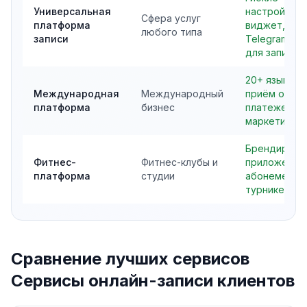
Универсальная
настройки,
Сфера услуг
платформа
виджет,
любого типа
записи
Telegram-бо
для записи
20+ языков,
Международная
Международный
приём онлай
платформа
бизнес
платежей,
маркетинг
Брендирова
Фитнес-
Фитнес-клубы и
приложение
платформа
студии
абонементы
турникеты
Сравнение лучших сервисов
Сервисы онлайн-записи клиентов