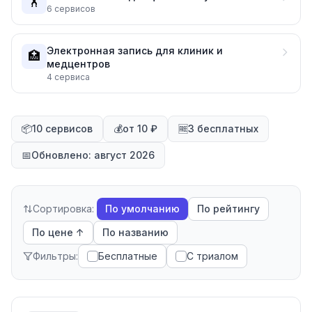
🏋️
6
сервисов
Электронная запись для клиник и
🏥
медцентров
4
сервиса
📦
10 сервисов
💰
от 10 ₽
🆓
3 бесплатных
📅
Обновлено: август 2026
Сортировка:
По умолчанию
По рейтингу
По цене ↑
По названию
Фильтры:
Бесплатные
С триалом